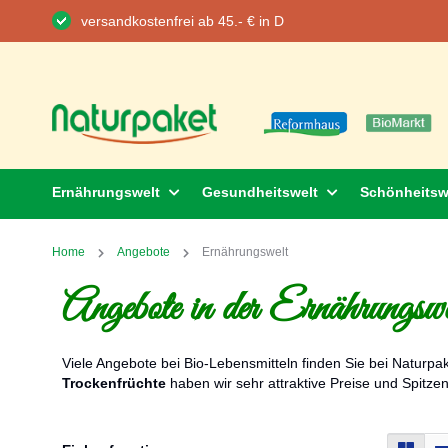
versandkostenfrei ab 45.- € in D
Direkt
zum
Inhalt
Ernährungswelt
Gesundheitswelt
Schönheitsw
Home
Angebote
Ernährungswelt
Angebote in der Ernährungswe
Viele Angebote bei Bio-Lebensmitteln finden Sie bei Naturpa
Trockenfrüchte
haben wir sehr attraktive Preise und Spitze
Ans
Raste