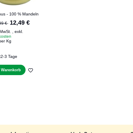
us - 100 % Mandeln
Sonderangebot
12,49 €
99 €
 MwSt.
,
exkl.
kosten
per Kg
t
2-3 Tage
ZUR
n Warenkorb
WUNSCHLISTE
HINZUFÜGEN