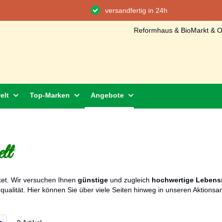
versandfertig in 24h
Reformhaus & BioMarkt & On
elt
Top-Marken
Angebote
lt
ket. Wir versuchen Ihnen
günstige
und zugleich
hochwertige Lebensm
nqualität. Hier können Sie über viele Seiten hinweg in unseren Aktions
icht
r
Liste