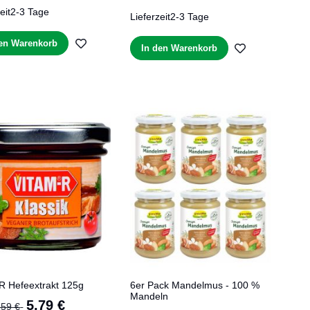
eit
2-3 Tage
Lieferzeit
2-3 Tage
ZUR
den Warenkorb
ZUR
In den Warenkorb
WUNSCHLISTE
WUNSCHLIS
E
HINZUFÜGEN
HINZUFÜGE
R Hefeextrakt 125g
6er Pack Mandelmus - 100 %
Mandeln
Sonderangebot
5,79 €
,59 €