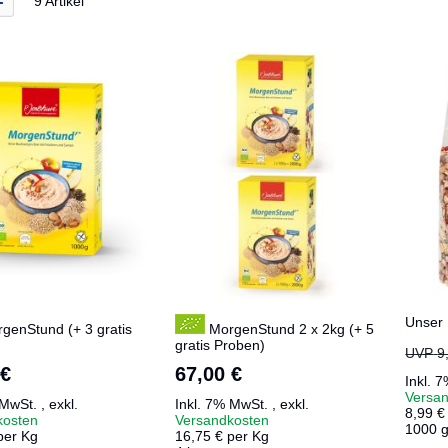
9
Artikel
Unser 
genStund (+ 3 gratis
MorgenStund 2 x 2kg (+ 5
gratis Proben)
UVP
9
 €
67,00 €
Inkl. 
Versa
 MwSt.
,
exkl.
Inkl. 7% MwSt.
,
exkl.
8,99 €
kosten
Versandkosten
1000 
per Kg
16,75 € per Kg