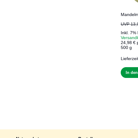
Mandelm
UVP
13,
Inkl. 7%
Versand
24,98 € 
500 g
Lieferzei
In de