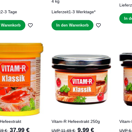
4 kg
Lieferz
t
2-3 Tage
Lieferzeit
1-3 Werktage*
In 
ZUR
ZUR
n Warenkorb
In den Warenkorb
WUNSCHLISTE
WUNSCHLIST
HINZUFÜGEN
HINZUFÜGEN
Hefeextrakt
Vitam-R Hefeextrakt 250g
Vitam-
Sonderangebot
Sonderangebot
37,99 €
9,99 €
69 €
UVP
11,49 €
UVP
6