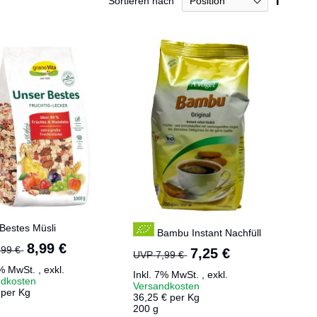
Sortieren nach
absteig
Reihenf
Bestes Müsli
Bambu Instant Nachfüll
Sonderangebot
8,99 €
,99 €
Sonderangebot
7,25 €
UVP
7,99 €
7% MwSt.
,
exkl.
Inkl. 7% MwSt.
,
exkl.
ndkosten
Versandkosten
 per Kg
36,25 € per Kg
g
200 g