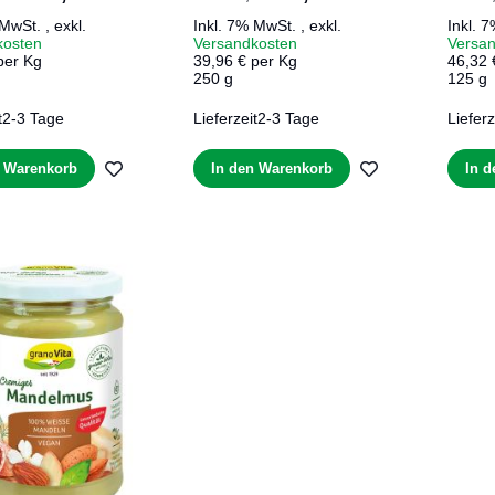
 MwSt.
,
exkl.
Inkl. 7% MwSt.
,
exkl.
Inkl. 
kosten
Versandkosten
Versa
per Kg
39,96 € per Kg
46,32 
250 g
125 g
t
2-3 Tage
Lieferzeit
2-3 Tage
Lieferz
ZUR
ZUR
n Warenkorb
In den Warenkorb
In 
WUNSCHLISTE
WUNSCHLIST
HINZUFÜGEN
HINZUFÜGEN