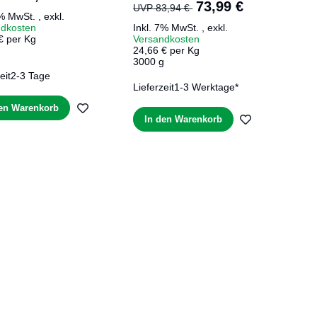
Sonderangebot
73,99 €
UVP
83,94 €
7% MwSt.
,
exkl.
ndkosten
Inkl. 7% MwSt.
,
exkl.
€ per Kg
Versandkosten
24,66 € per Kg
3000 g
eit
2-3 Tage
Lieferzeit
1-3 Werktage*
ZUR
den Warenkorb
ZUR
In den Warenkorb
E
WUNSCHLISTE
WUNSCHLIS
HINZUFÜGEN
HINZUFÜGE