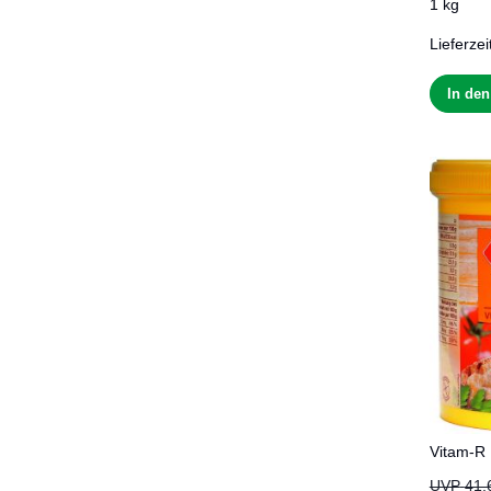
1 kg
Lieferzei
In de
Vitam-R 
UVP
41,