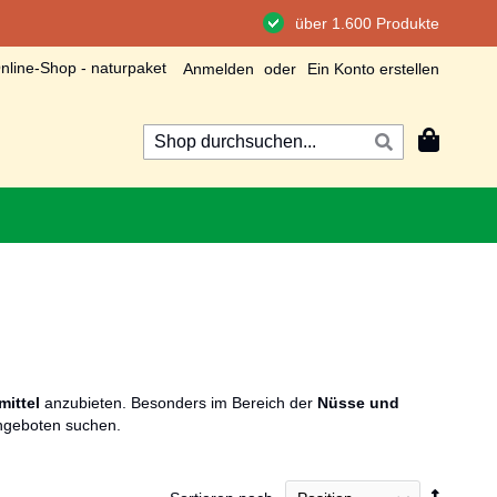
über 1.600 Produkte
line-Shop - naturpaket
Anmelden
Ein Konto erstellen
Mein Wa
Suche
Suche
ittel
anzubieten. Besonders im Bereich der
Nüsse und
angeboten suchen.
In