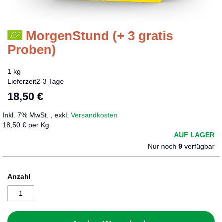
MorgenStund (+ 3 gratis
Zum
Anfang
Proben)
der
Bildergalerie
1 kg
springen
Lieferzeit
2-3 Tage
18,50 €
Inkl. 7% MwSt.
,
exkl.
Versandkosten
18,50 € per Kg
AUF LAGER
Nur noch
9
verfügbar
Anzahl