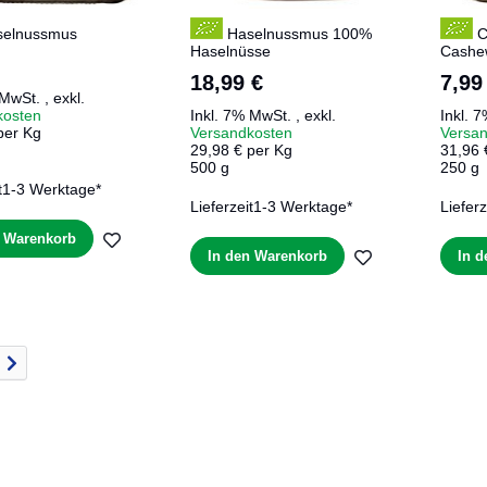
elnussmus
Haselnussmus 100%
C
Haselnüsse
Cashe
18,99 €
7,99
 MwSt.
,
exkl.
kosten
Inkl. 7% MwSt.
,
exkl.
Inkl. 
per Kg
Versandkosten
Versa
29,98 € per Kg
31,96 
500 g
250 g
t
1-3 Werktage*
Lieferzeit
1-3 Werktage*
Lieferz
ZUR
n Warenkorb
ZUR
In den Warenkorb
In 
WUNSCHLISTE
WUNSCHLIST
HINZUFÜGEN
HINZUFÜGEN
 gerade Seite
Seite
Weiter