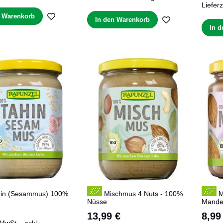
Lieferz
ZUR
n Warenkorb
ZUR
In den Warenkorb
In 
WUNSCHLISTE
WUNSCHLIST
HINZUFÜGEN
HINZUFÜGEN
in (Sesammus) 100%
Mischmus 4 Nuts - 100%
M
Nüsse
Mande
13,99 €
8,99