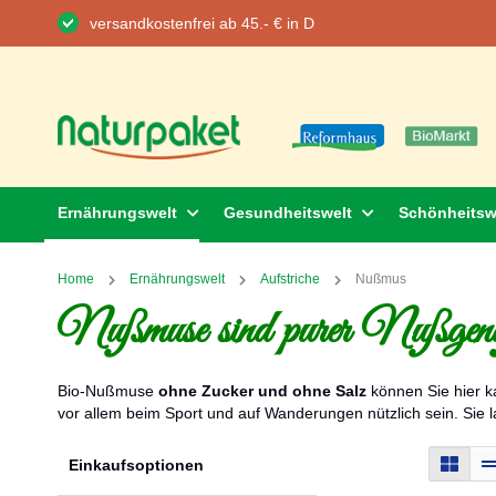
versandkostenfrei ab 45.- € in D
Direkt
zum
Inhalt
Ernährungswelt
Gesundheitswelt
Schönheitsw
Home
Ernährungswelt
Aufstriche
Nußmus
Nußmuse sind purer Nußgen
Bio-Nußmuse
ohne Zucker und ohne Salz
können Sie hier k
vor allem beim Sport und auf Wanderungen nützlich sein. Sie l
Ans
Raste
Einkaufsoptionen
als