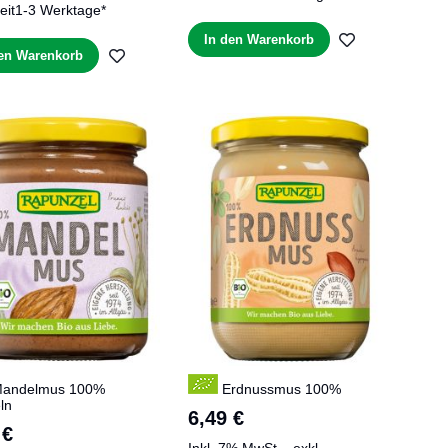
eit
1-3 Werktage*
ZUR
In den Warenkorb
ZUR
den Warenkorb
E
WUNSCHLIS
WUNSCHLISTE
HINZUFÜGE
HINZUFÜGEN
andelmus 100%
Erdnussmus 100%
ln
6,49 €
 €