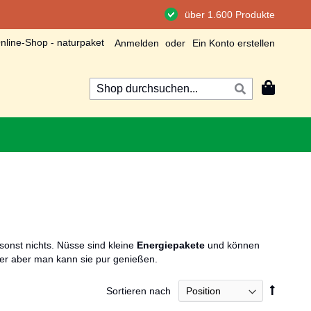
über 1.600 Produkte
line-Shop - naturpaket
Anmelden
Ein Konto erstellen
Mein Wa
Suche
Suche
onst nichts. Nüsse sind kleine
Energiepakete
und können
er aber man kann sie pur genießen.
In
Sortieren nach
absteig