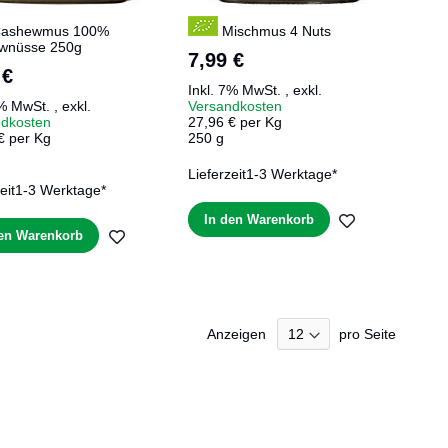
ashewmus 100%
Mischmus 4 Nuts
wnüsse 250g
7,99 €
 €
Inkl. 7% MwSt.
,
exkl.
7% MwSt.
,
exkl.
Versandkosten
ndkosten
27,96 € per Kg
€ per Kg
250 g
Lieferzeit
1-3 Werktage*
eit
1-3 Werktage*
ZUR
In den Warenkorb
ZUR
den Warenkorb
WUNSCHLIS
E
WUNSCHLISTE
HINZUFÜGE
HINZUFÜGEN
Anzeigen
pro Seite