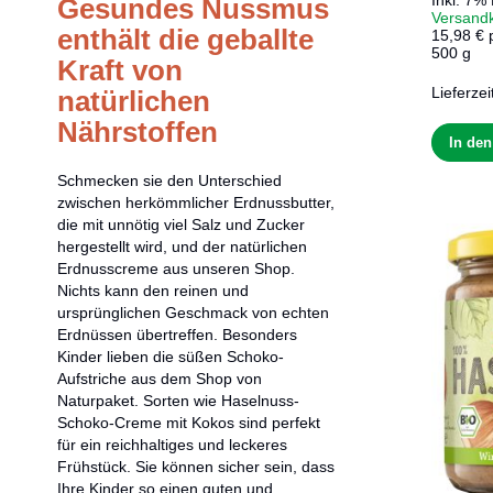
Inkl. 7%
Gesundes Nussmus
Versand
enthält die geballte
15,98 € 
500 g
Kraft von
Lieferzei
natürlichen
Nährstoffen
In de
Schmecken sie den Unterschied
zwischen herkömmlicher Erdnussbutter,
die mit unnötig viel Salz und Zucker
hergestellt wird, und der natürlichen
Erdnusscreme aus unseren Shop.
Nichts kann den reinen und
ursprünglichen Geschmack von echten
Erdnüssen übertreffen. Besonders
Kinder lieben die süßen Schoko-
Aufstriche aus dem Shop von
Naturpaket. Sorten wie Haselnuss-
Schoko-Creme mit Kokos sind perfekt
für ein reichhaltiges und leckeres
Frühstück. Sie können sicher sein, dass
Ihre Kinder so einen guten und