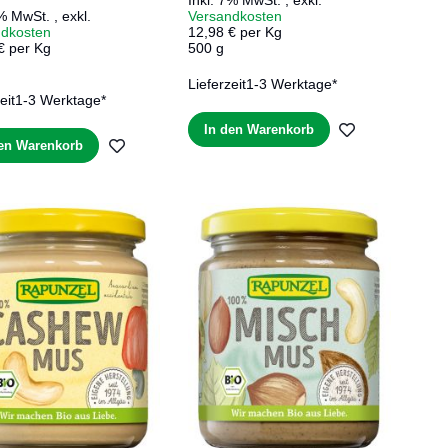
Inkl. 7% MwSt.
,
exkl.
7% MwSt.
,
exkl.
Versandkosten
ndkosten
12,98 € per Kg
€ per Kg
500 g
Lieferzeit
1-3 Werktage*
eit
1-3 Werktage*
ZUR
In den Warenkorb
ZUR
den Warenkorb
WUNSCHLIS
E
WUNSCHLISTE
HINZUFÜGE
HINZUFÜGEN