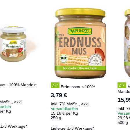
us - 100% Mandeln
Erdnussmus 100%
M
Mande
3,79 €
15,9
 MwSt.
,
exkl.
Inkl. 7% MwSt.
,
exkl.
kosten
Versandkosten
Inkl. 
per Kg
15,16 € per Kg
Versa
250 g
29,98 
500 g
t
1-3 Werktage*
Lieferzeit
1-3 Werktage*