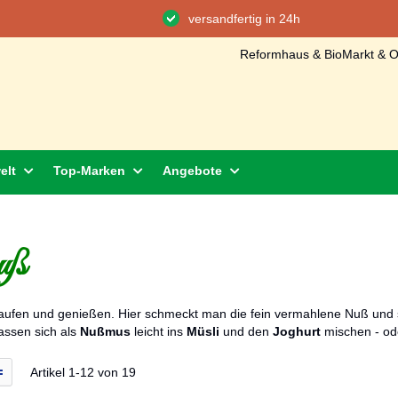
versandfertig in 24h
Reformhaus & BioMarkt & On
elt
Top-Marken
Angebote
uß
aufen und genießen. Hier schmeckt man die fein vermahlene Nuß und s
assen sich als
Nußmus
leicht ins
Müsli
und den
Joghurt
mischen - od
icht
r
Liste
Artikel
1
-
12
von
19