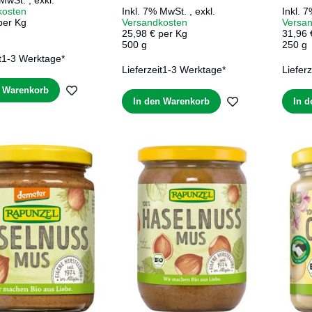
 MwSt.
,
exkl.
kosten
Inkl. 7% MwSt.
,
exkl.
Inkl. 
per Kg
Versandkosten
Versa
25,98 € per Kg
31,96 
500 g
250 g
t
1-3 Werktage*
Lieferzeit
1-3 Werktage*
Lieferz
ZUR
n Warenkorb
ZUR
In den Warenkorb
In 
WUNSCHLISTE
WUNSCHLIST
HINZUFÜGEN
HINZUFÜGEN