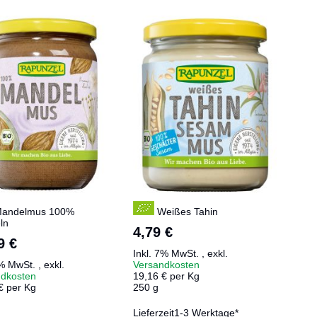
Reihenf
andelmus 100%
Weißes Tahin
ln
4,79 €
9 €
Inkl. 7% MwSt.
,
exkl.
7% MwSt.
,
exkl.
Versandkosten
ndkosten
19,16 € per Kg
€ per Kg
250 g
Lieferzeit
1-3 Werktage*