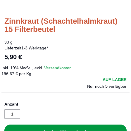
Zinnkraut (Schachtelhalmkraut)
Zum
Anfang
15 Filterbeutel
der
Bildergalerie
30 g
springen
Lieferzeit
1-3 Werktage*
5,90 €
Inkl. 19% MwSt.
,
exkl.
Versandkosten
196,67 € per Kg
AUF LAGER
Nur noch
5
verfügbar
Anzahl