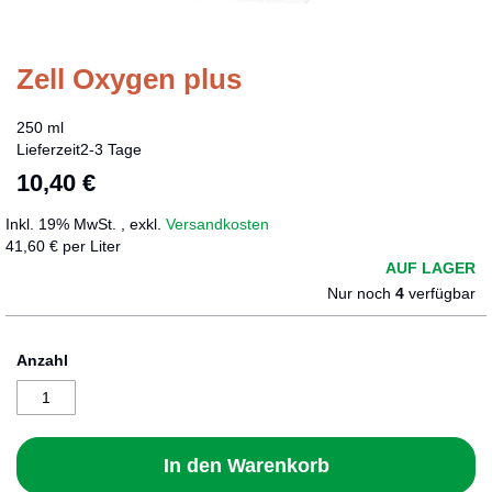
Zell Oxygen plus
Zum
Anfang
der
250 ml
Bildergalerie
Lieferzeit
2-3 Tage
springen
10,40 €
Inkl. 19% MwSt.
,
exkl.
Versandkosten
41,60 € per Liter
AUF LAGER
Nur noch
4
verfügbar
Anzahl
In den Warenkorb