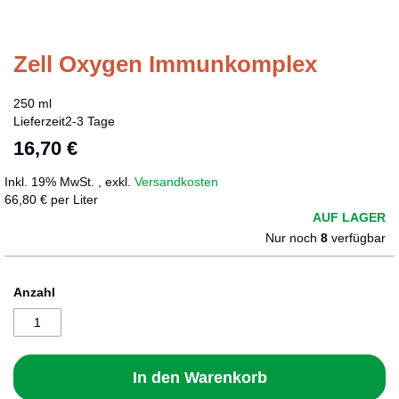
Zell Oxygen Immunkomplex
Zum
Anfang
der
250 ml
Bildergalerie
Lieferzeit
2-3 Tage
springen
16,70 €
Inkl. 19% MwSt.
,
exkl.
Versandkosten
66,80 € per Liter
AUF LAGER
Nur noch
8
verfügbar
Anzahl
In den Warenkorb