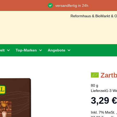
versandfertig in 24h
Reformhaus & BioMarkt & On
elt
Top-Marken
Angebote
Zart
80 g
Lieferzeit
1-3 We
3,29 €
Inkl. 7% MwSt.