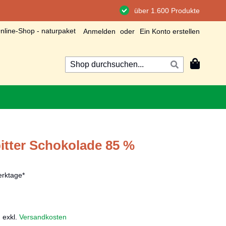
über 1.600 Produkte
line-Shop - naturpaket
Anmelden
Ein Konto erstellen
Mein Wa
Suche
Suche
bitter Schokolade 85 %
rktage*
,
exkl.
Versandkosten