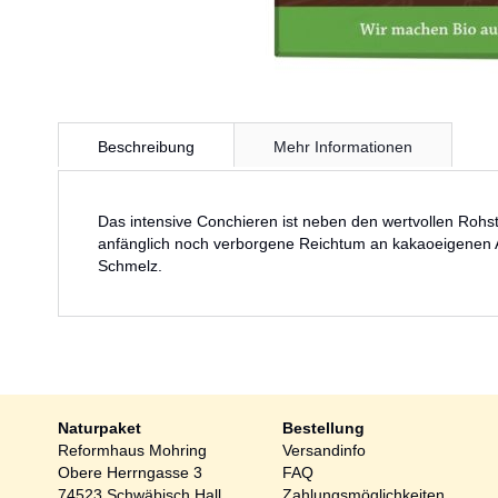
Zum
Anfang
Beschreibung
Mehr Informationen
der
Bildergalerie
springen
Das intensive Conchieren ist neben den wertvollen Rohs
anfänglich noch verborgene Reichtum an kakaoeigenen Aro
Schmelz.
Naturpaket
Bestellung
Reformhaus Mohring
Versandinfo
Obere Herrngasse 3
FAQ
74523 Schwäbisch Hall
Zahlungsmöglichkeiten