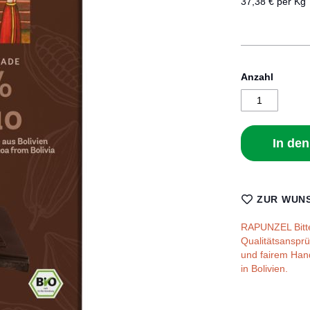
37,38 € per Kg
Anzahl
In de
ZUR WUNS
RAPUNZEL Bitte
Qualitätsanspr
und fairem Ha
in Bolivien.