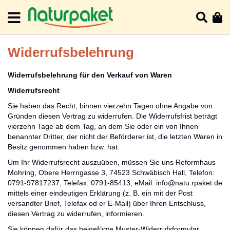
Direkt
zum
Such
Me
Inhalt
Widerrufsbelehrung
Widerrufsbelehrung für den Verkauf von Waren
Widerrufsrecht
Sie haben das Recht, binnen vierzehn Tagen ohne Angabe von
Gründen diesen Vertrag zu widerrufen. Die Widerrufsfrist beträgt
vierzehn Tage ab dem Tag, an dem Sie oder ein von Ihnen
benannter Dritter, der nicht der Beförderer ist, die letzten Waren in
Besitz genommen haben bzw. hat.
Um Ihr Widerrufsrecht auszuüben, müssen Sie uns Reformhaus
Mohring, Obere Herrngasse 3, 74523 Schwäbisch Hall, Telefon:
0791-97817237, Telefax: 0791-85413, eMail: info@natu rpaket.de
mittels einer eindeutigen Erklärung (z. B. ein mit der Post
versandter Brief, Telefax od er E-Mail) über Ihren Entschluss,
diesen Vertrag zu widerrufen, informieren.
Sie können dafür das beigefügte Muster-Widerrufsformular