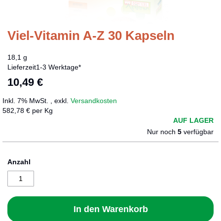
Viel-Vitamin A-Z 30 Kapseln
Zum
Anfang
der
18,1 g
Bildergalerie
Lieferzeit
1-3 Werktage*
springen
10,49 €
Inkl. 7% MwSt.
,
exkl.
Versandkosten
582,78 € per Kg
AUF LAGER
Nur noch
5
verfügbar
Anzahl
In den Warenkorb