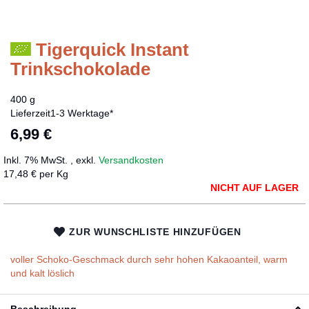
Tigerquick Instant
Zum
Anfang
Trinkschokolade
der
Bildergalerie
400 g
springen
Lieferzeit
1-3 Werktage*
6,99 €
Inkl. 7% MwSt.
,
exkl.
Versandkosten
17,48 € per Kg
NICHT AUF LAGER
ZUR WUNSCHLISTE HINZUFÜGEN
voller Schoko-Geschmack durch sehr hohen Kakaoanteil, warm
und kalt löslich