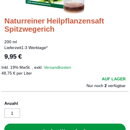
Naturreiner Heilpflanzensaft
Zum
Anfang
Spitzwegerich
der
Bildergalerie
200 ml
springen
Lieferzeit
1-3 Werktage*
9,95 €
Inkl. 19% MwSt.
,
exkl.
Versandkosten
48,75 € per Liter
AUF LAGER
Nur noch
2
verfügbar
Anzahl