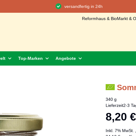
versandfertig in 24h
Reformhaus & BioMarkt & On
elt
Top-Marken
Angebote
Somm
340 g
Lieferzeit
2-3 Ta
8,20 €
Inkl. 7% MwSt.