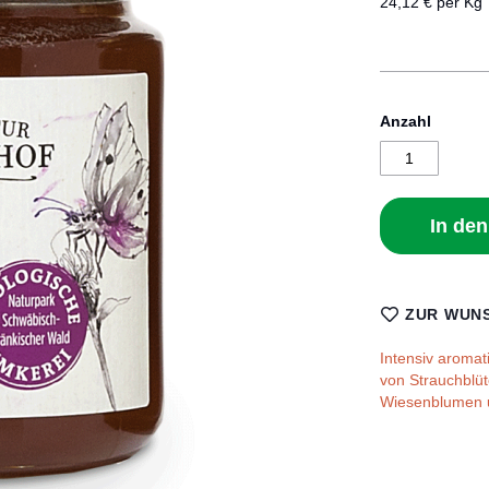
24,12 € per Kg
Anzahl
In de
ZUR WUNS
Intensiv aromat
von Strauchblü
Wiesenblumen u