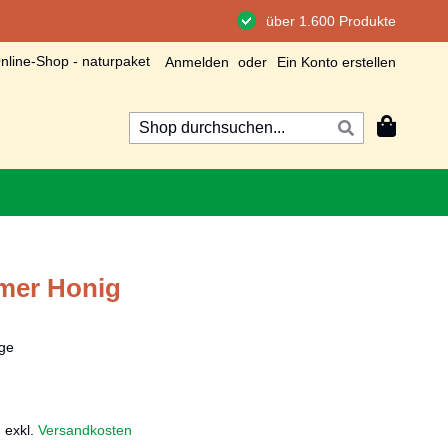
über 1.600 Produkte
line-Shop - naturpaket
Anmelden
Ein Konto erstellen
Mein Wa
Suche
Suche
er Honig
ge
,
exkl.
Versandkosten