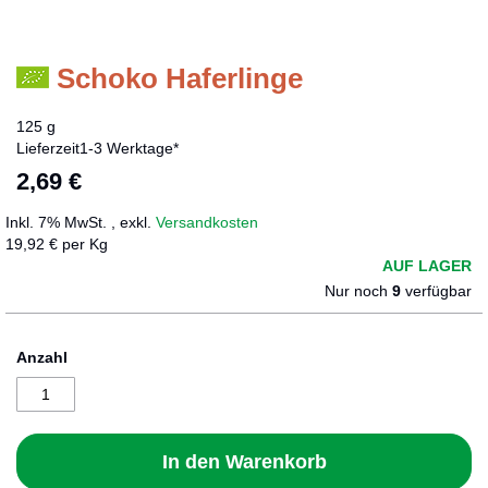
Schoko Haferlinge
Zum
Anfang
der
125 g
Bildergalerie
Lieferzeit
1-3 Werktage*
springen
2,69 €
Inkl. 7% MwSt.
,
exkl.
Versandkosten
19,92 € per Kg
AUF LAGER
Nur noch
9
verfügbar
Anzahl
In den Warenkorb