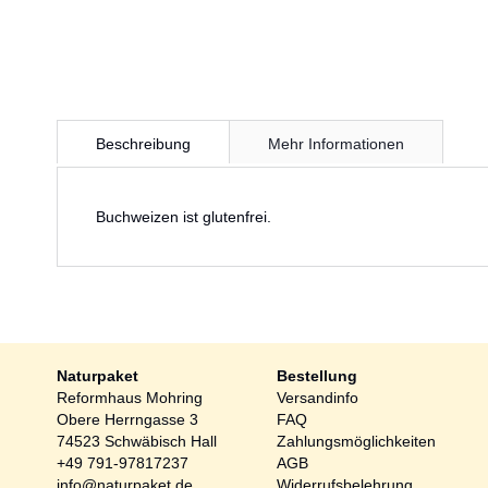
Zum
Anfang
Beschreibung
Mehr Informationen
der
Bildergalerie
springen
Buchweizen ist glutenfrei.
Naturpaket
Bestellung
Reformhaus Mohring
Versandinfo
Obere Herrngasse 3
FAQ
74523 Schwäbisch Hall
Zahlungsmöglichkeiten
+49 791-97817237
AGB
info@naturpaket.de
Widerrufsbelehrung