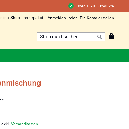
über 1.600 Produkte
line-Shop - naturpaket
Anmelden
Ein Konto erstellen
Mein Wa
Suche
Suche
enmischung
ge
,
exkl.
Versandkosten