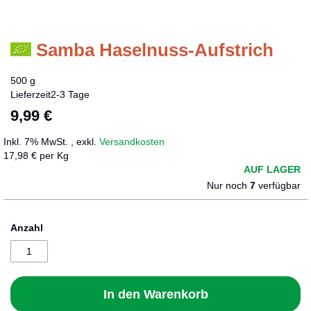
Samba Haselnuss-Aufstrich
Zum
Anfang
der
500 g
Bildergalerie
Lieferzeit
2-3 Tage
springen
9,99 €
Inkl. 7% MwSt.
,
exkl.
Versandkosten
17,98 € per Kg
AUF LAGER
Nur noch
7
verfügbar
Anzahl
In den Warenkorb