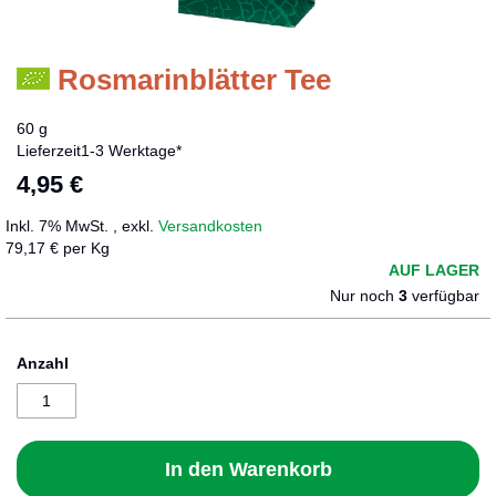
Rosmarinblätter Tee
Zum
Anfang
der
60 g
Bildergalerie
Lieferzeit
1-3 Werktage*
springen
4,95 €
Inkl. 7% MwSt.
,
exkl.
Versandkosten
79,17 € per Kg
AUF LAGER
Nur noch
3
verfügbar
Anzahl
In den Warenkorb