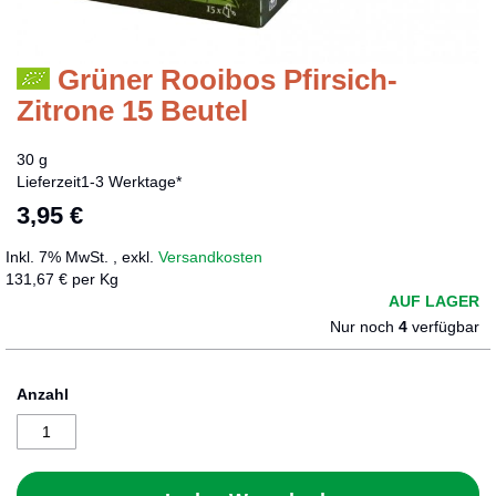
Grüner Rooibos Pfirsich-
Zum
Anfang
Zitrone 15 Beutel
der
Bildergalerie
30 g
springen
Lieferzeit
1-3 Werktage*
3,95 €
Inkl. 7% MwSt.
,
exkl.
Versandkosten
131,67 € per Kg
AUF LAGER
Nur noch
4
verfügbar
Anzahl