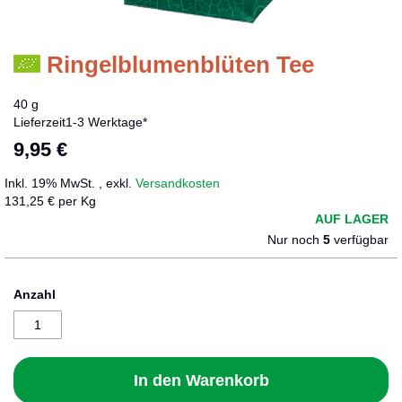
Ringelblumenblüten Tee
Zum
Anfang
der
40 g
Bildergalerie
Lieferzeit
1-3 Werktage*
springen
9,95 €
Inkl. 19% MwSt.
,
exkl.
Versandkosten
131,25 € per Kg
AUF LAGER
Nur noch
5
verfügbar
Anzahl
In den Warenkorb