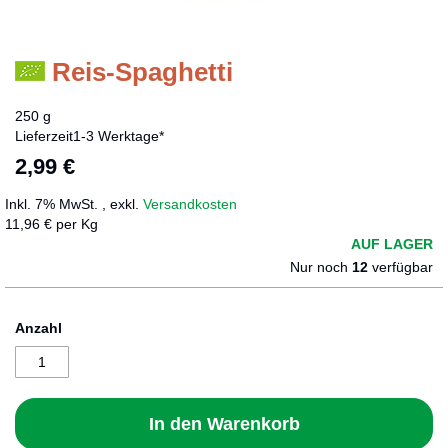
Reis-Spaghetti
Zum
Anfang
der
250 g
Bildergalerie
Lieferzeit
1-3 Werktage*
springen
2,99 €
Inkl. 7% MwSt.
,
exkl.
Versandkosten
11,96 € per Kg
AUF LAGER
Nur noch
12
verfügbar
Anzahl
In den Warenkorb