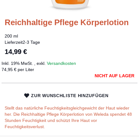
Reichhaltige Pflege Körperlotion
Zum
Anfang
der
200 ml
Bildergalerie
Lieferzeit
2-3 Tage
springen
14,99 €
Inkl. 19% MwSt.
,
exkl.
Versandkosten
74,95 € per Liter
NICHT AUF LAGER
ZUR WUNSCHLISTE HINZUFÜGEN
Stellt das natürliche Feuchtigkeitsgleichgewicht der Haut wieder
her. Die Reichhaltige Pflege Körperlotion von Weleda spendet 48
Stunden Feuchtigkeit und schützt Ihre Haut vor
Feuchtigkeitsverlust.