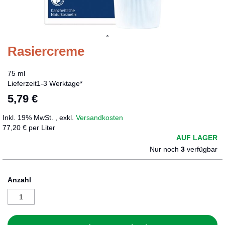
Rasiercreme
Zum
Anfang
der
75 ml
Bildergalerie
Lieferzeit
1-3 Werktage*
springen
5,79 €
Inkl. 19% MwSt.
,
exkl.
Versandkosten
77,20 € per Liter
AUF LAGER
Nur noch
3
verfügbar
Anzahl