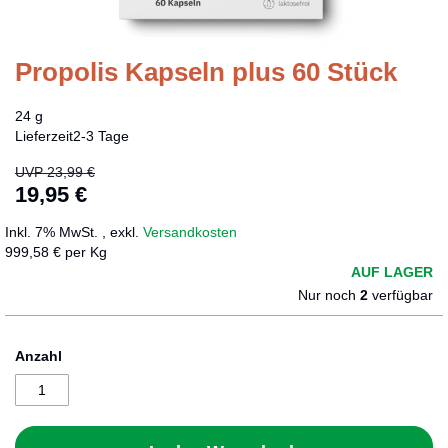
Propolis Kapseln plus 60 Stück
Zum
Anfang
der
24 g
Bildergalerie
Lieferzeit
2-3 Tage
springen
UVP
23,99 €
19,95 €
Sonderangebot
Inkl. 7% MwSt.
,
exkl.
Versandkosten
999,58 € per Kg
AUF LAGER
Nur noch
2
verfügbar
Anzahl