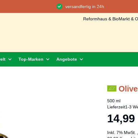
versandfertig in 24h
Reformhaus & BioMarkt & On
elt
Top-Marken
Angebote
Olive
500 ml
Lieferzeit
1-3 We
14,99
Inkl. 7% MwSt.