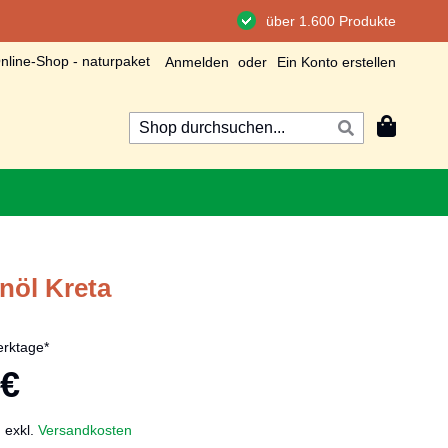
über 1.600 Produkte
line-Shop - naturpaket
Anmelden
Ein Konto erstellen
Mein Wa
Suche
Suche
nöl Kreta
rktage*
 €
,
exkl.
Versandkosten