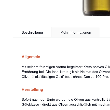
Zum
Anfang
Beschreibung
Mehr Informationen
der
Bildergalerie
springen
Allgemein
Mit seinem fruchtigen Aroma begeistert Kreta natives Ol
Ernährung bei. Die Insel Kreta gilt als Heimat des Oliv
Olivenöl als 'flüssiges Gold' bezeichnet. Das zu 100 Proze
Herstellung
Sofort nach der Ernte werden die Oliven aus kontrollier
Güteklasse - direkt aus Oliven ausschließlich mit mech