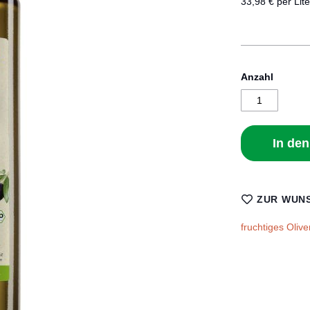
33,98 € per Lite
Anzahl
In de
ZUR WUNS
fruchtiges Oliv