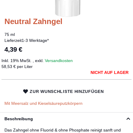
Neutral Zahngel
Zum
Anfang
der
75 ml
Bildergalerie
Lieferzeit
1-3 Werktage*
springen
4,39 €
Inkl. 19% MwSt.
,
exkl.
Versandkosten
58,53 € per Liter
NICHT AUF LAGER
ZUR WUNSCHLISTE HINZUFÜGEN
Mit Meersalz und Kieselsäureputzkörpern
Beschreibung
Das Zahngel ohne Fluorid & ohne Phosphate reinigt sanft und