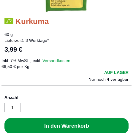
Kurkuma
Zum
Anfang
der
60 g
Bildergalerie
Lieferzeit
1-3 Werktage*
springen
3,99 €
Inkl. 7% MwSt.
,
exkl.
Versandkosten
66,50 € per Kg
AUF LAGER
Nur noch
4
verfügbar
Anzahl
In den Warenkorb