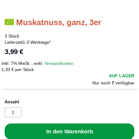
Muskatnuss, ganz, 3er
Zum
Anfang
der
3 Stück
Bildergalerie
Lieferzeit
1-3 Werktage*
springen
3,99 €
Inkl. 7% MwSt.
,
exkl.
Versandkosten
1,33 € per Stück
AUF LAGER
Nur noch
7
verfügbar
Anzahl
In den Warenkorb