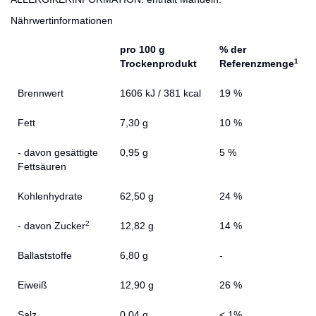
Nährwertinformationen
pro 100 g
% der
1
Trockenprodukt
Referenzmenge
Brennwert
1606 kJ / 381 kcal
19 %
Fett
7,30 g
10 %
- davon gesättigte
0,95 g
5 %
Fettsäuren
Kohlenhydrate
62,50 g
24 %
2
- davon Zucker
12,82 g
14 %
Ballaststoffe
6,80 g
-
Eiweiß
12,90 g
26 %
Salz
0,04 g
< 1%