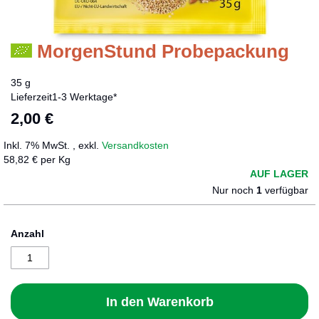
MorgenStund Probepackung
Zum
Anfang
der
35 g
Bildergalerie
Lieferzeit
1-3 Werktage*
springen
2,00 €
Inkl. 7% MwSt.
,
exkl.
Versandkosten
58,82 € per Kg
AUF LAGER
Nur noch
1
verfügbar
Anzahl
In den Warenkorb