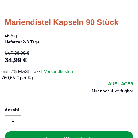
Mariendistel Kapseln 90 Stück
Zum
Anfang
der
46,5 g
Bildergalerie
Lieferzeit
2-3 Tage
springen
UVP
38,99 €
34,99 €
Sonderangebot
Inkl. 7% MwSt.
,
exkl.
Versandkosten
760,65 € per Kg
AUF LAGER
Nur noch
4
verfügbar
Anzahl