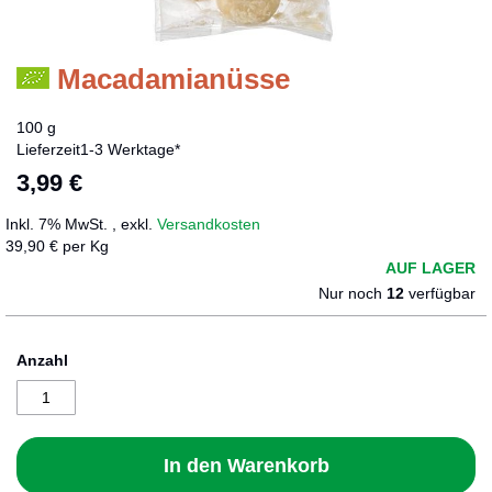
Macadamianüsse
Zum
Anfang
der
100 g
Bildergalerie
Lieferzeit
1-3 Werktage*
springen
3,99 €
Inkl. 7% MwSt.
,
exkl.
Versandkosten
39,90 € per Kg
AUF LAGER
Nur noch
12
verfügbar
Anzahl
In den Warenkorb