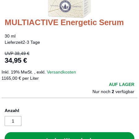
MULTIACTIVE Energetic Serum
Zum
Anfang
der
30 ml
Bildergalerie
Lieferzeit
2-3 Tage
springen
UVP
38,49 €
34,95 €
Sonderangebot
Inkl. 19% MwSt.
,
exkl.
Versandkosten
1165,00 € per Liter
AUF LAGER
Nur noch
2
verfügbar
Anzahl