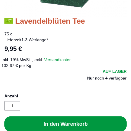
Lavendelblüten Tee
Zum
Anfang
der
75 g
Bildergalerie
Lieferzeit
1-3 Werktage*
springen
9,95 €
Inkl. 19% MwSt.
,
exkl.
Versandkosten
132,67 € per Kg
AUF LAGER
Nur noch
4
verfügbar
Anzahl
In den Warenkorb