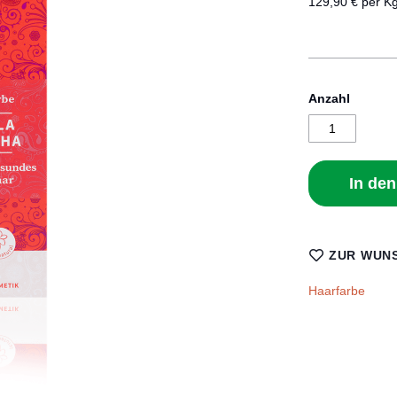
129,90 € per K
Anzahl
In de
ZUR WUNS
Haarfarbe