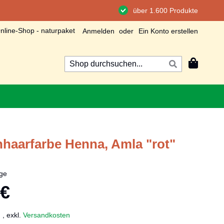
über 1.600 Produkte
line-Shop - naturpaket
Anmelden
Ein Konto erstellen
Mein Wa
Suche
Suche
nhaarfarbe Henna, Amla "rot"
ge
 €
.
,
exkl.
Versandkosten