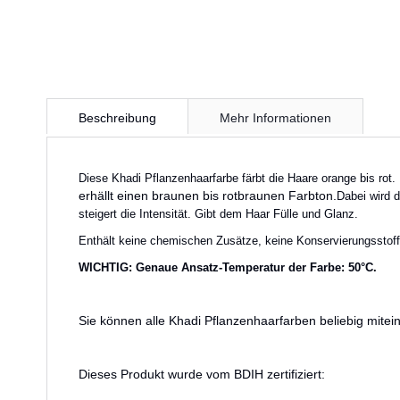
Zum
Anfang
Beschreibung
Mehr Informationen
der
Bildergalerie
springen
Diese Khadi Pflanzenhaarfarbe färbt die Haare orange bis rot.
erhällt einen braunen bis rotbraunen Farbton.
Dabei wird 
steigert die Intensität. Gibt dem Haar Fülle und Glanz.
Enthält keine chemischen Zusätze, keine Konservierungsstoff
WICHTIG: Genaue Ansatz-Temperatur der Farbe: 50°C.
Sie können alle Khadi Pflanzenhaarfarben beliebig mite
Dieses Produkt wurde vom BDIH zertifiziert: