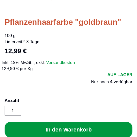
Pflanzenhaarfarbe "goldbraun"
Zum
Anfang
der
100 g
Bildergalerie
Lieferzeit
2-3 Tage
springen
12,99 €
Inkl. 19% MwSt.
,
exkl.
Versandkosten
129,90 € per Kg
AUF LAGER
Nur noch
4
verfügbar
Anzahl
In den Warenkorb