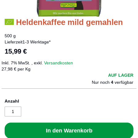
Heldenkaffee mild gemahlen
Zum
Anfang
der
500 g
Bildergalerie
Lieferzeit
1-3 Werktage*
springen
15,99 €
Inkl. 7% MwSt.
,
exkl.
Versandkosten
27,98 € per Kg
AUF LAGER
Nur noch
4
verfügbar
Anzahl
In den Warenkorb