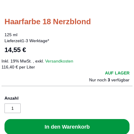
Haarfarbe 18 Nerzblond
Zum
Anfang
der
125 ml
Bildergalerie
Lieferzeit
1-3 Werktage*
springen
14,55 €
Inkl. 19% MwSt.
,
exkl.
Versandkosten
116,40 € per Liter
AUF LAGER
Nur noch
3
verfügbar
Anzahl
In den Warenkorb