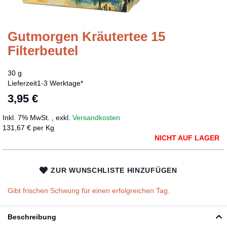
Gutmorgen Kräutertee 15
Zum
Anfang
Filterbeutel
der
Bildergalerie
30 g
springen
Lieferzeit
1-3 Werktage*
3,95 €
Inkl. 7% MwSt.
,
exkl.
Versandkosten
131,67 € per Kg
NICHT AUF LAGER
ZUR WUNSCHLISTE HINZUFÜGEN
Gibt frischen Schwung für einen erfolgreichen Tag.
Beschreibung