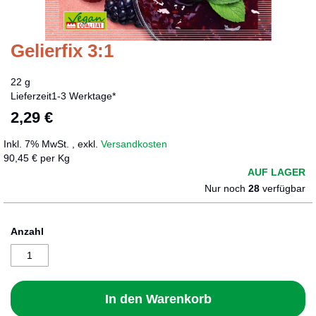
Gelierfix 3:1
Zum
Anfang
der
22 g
Bildergalerie
Lieferzeit
1-3 Werktage*
springen
2,29 €
Inkl. 7% MwSt.
,
exkl.
Versandkosten
90,45 € per Kg
AUF LAGER
Nur noch
28
verfügbar
Anzahl
In den Warenkorb