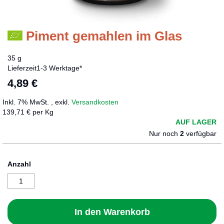
Piment gemahlen im Glas
Zum
Anfang
der
35 g
Bildergalerie
Lieferzeit
1-3 Werktage*
springen
4,89 €
Inkl. 7% MwSt.
,
exkl.
Versandkosten
139,71 € per Kg
AUF LAGER
Nur noch
2
verfügbar
Anzahl
In den Warenkorb