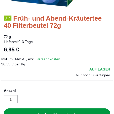
Früh- und Abend-Kräutertee
Zum
Anfang
40 Filterbeutel 72g
der
Bildergalerie
72 g
springen
Lieferzeit
2-3 Tage
6,95 €
Inkl. 7% MwSt.
,
exkl.
Versandkosten
96,53 € per Kg
AUF LAGER
Nur noch
3
verfügbar
Anzahl