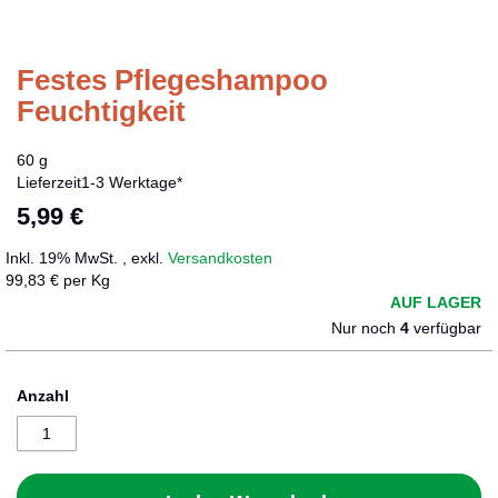
Festes Pflegeshampoo
Zum
Anfang
Feuchtigkeit
der
Bildergalerie
60 g
springen
Lieferzeit
1-3 Werktage*
5,99 €
Inkl. 19% MwSt.
,
exkl.
Versandkosten
99,83 € per Kg
AUF LAGER
Nur noch
4
verfügbar
Anzahl