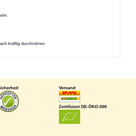
mehr.
ach kräftig durchrühren
icherheit
Versand
Zertifiziert DE-ÖKO-006