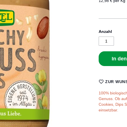
12,98 € per Kg
Anzahl
In de
ZUR WUNS
100% biologisch
Genuss. Ob auf'
Cookies, Dips S
einsetzbar.