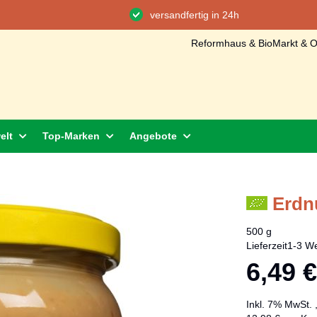
versandfertig in 24h
Reformhaus & BioMarkt & On
elt
Top-Marken
Angebote
Erdn
500 g
Lieferzeit
1-3 We
6,49 €
Inkl. 7% MwSt.