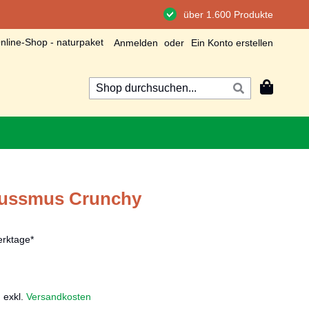
über 1.600 Produkte
line-Shop - naturpaket
Anmelden
Ein Konto erstellen
Mein Wa
Suche
Suche
ussmus Crunchy
rktage*
,
exkl.
Versandkosten