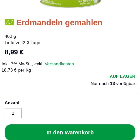
Erdmandeln gemahlen
Zum
Anfang
der
400 g
Bildergalerie
Lieferzeit
2-3 Tage
springen
8,99 €
Inkl. 7% MwSt.
,
exkl.
Versandkosten
18,73 € per Kg
AUF LAGER
Nur noch
13
verfügbar
Anzahl
In den Warenkorb