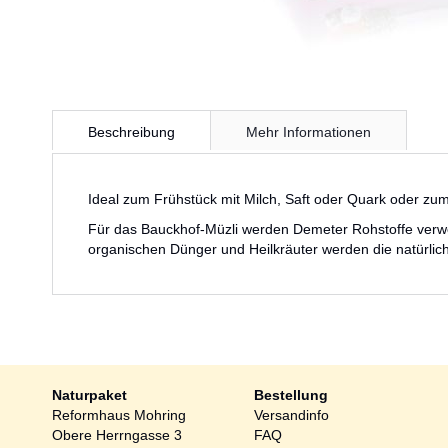
Zum
Anfang
Beschreibung
Mehr Informationen
der
Bildergalerie
springen
Ideal zum Frühstück mit Milch, Saft oder Quark oder zum
Für das Bauckhof-Müzli werden Demeter Rohstoffe verwen
organischen Dünger und Heilkräuter werden die natürlic
Naturpaket
Bestellung
Reformhaus Mohring
Versandinfo
Obere Herrngasse 3
FAQ