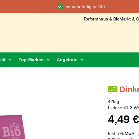
versandfertig in 24h
Reformhaus & BioMarkt & On
elt
Top-Marken
Angebote
Dink
425 g
Lieferzeit
1-3 We
4,49 €
Inkl. 7% MwSt.