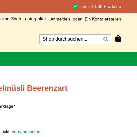
über 1.600 Produkte
line-Shop - naturpaket
Anmelden
Ein Konto erstellen
Mein Wa
Suche
Suche
elmüsli Beerenzart
rktage*
,
exkl.
Versandkosten