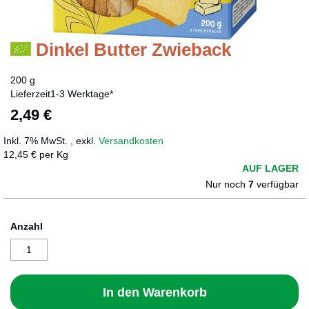
Dinkel Butter Zwieback
Zum
Anfang
der
200 g
Bildergalerie
Lieferzeit
1-3 Werktage*
springen
2,49 €
Inkl. 7% MwSt.
,
exkl.
Versandkosten
12,45 € per Kg
AUF LAGER
Nur noch
7
verfügbar
Anzahl
In den Warenkorb