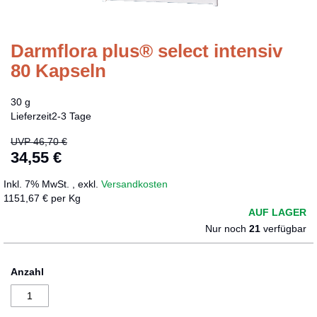
Darmflora plus® select intensiv
Zum
Anfang
80 Kapseln
der
Bildergalerie
30 g
springen
Lieferzeit
2-3 Tage
UVP
46,70 €
34,55 €
Sonderangebot
Inkl. 7% MwSt.
,
exkl.
Versandkosten
1151,67 € per Kg
AUF LAGER
Nur noch
21
verfügbar
Anzahl