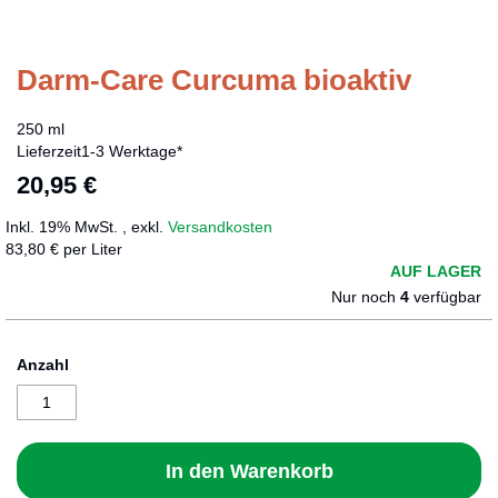
Darm-Care Curcuma bioaktiv
Zum
Anfang
der
250 ml
Bildergalerie
Lieferzeit
1-3 Werktage*
springen
20,95 €
Inkl. 19% MwSt.
,
exkl.
Versandkosten
83,80 € per Liter
AUF LAGER
Nur noch
4
verfügbar
Anzahl
In den Warenkorb