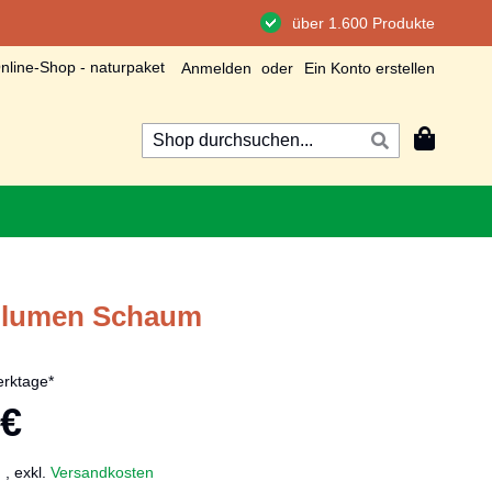
über 1.600 Produkte
line-Shop - naturpaket
Anmelden
Ein Konto erstellen
Mein Wa
Suche
Suche
olumen Schaum
rktage*
 €
.
,
exkl.
Versandkosten