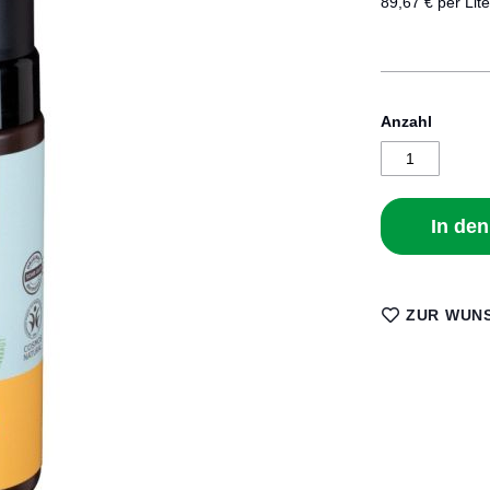
89,67 € per Lite
Anzahl
In de
ZUR WUNS