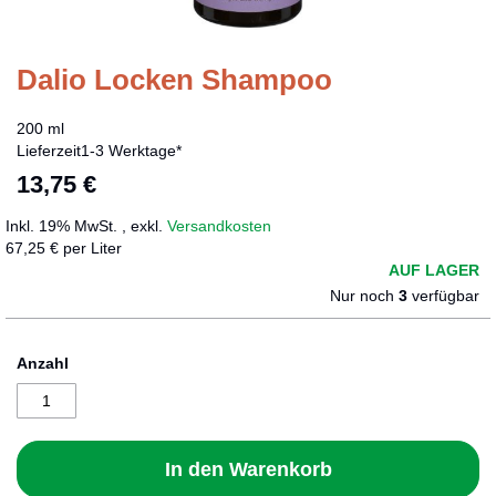
Dalio Locken Shampoo
Zum
Anfang
der
200 ml
Bildergalerie
Lieferzeit
1-3 Werktage*
springen
13,75 €
Inkl. 19% MwSt.
,
exkl.
Versandkosten
67,25 € per Liter
AUF LAGER
Nur noch
3
verfügbar
Anzahl
In den Warenkorb