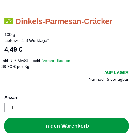
Dinkels-Parmesan-Cräcker
Zum
Anfang
der
100 g
Bildergalerie
Lieferzeit
1-3 Werktage*
springen
4,49 €
Inkl. 7% MwSt.
,
exkl.
Versandkosten
39,90 € per Kg
AUF LAGER
Nur noch
5
verfügbar
Anzahl
In den Warenkorb