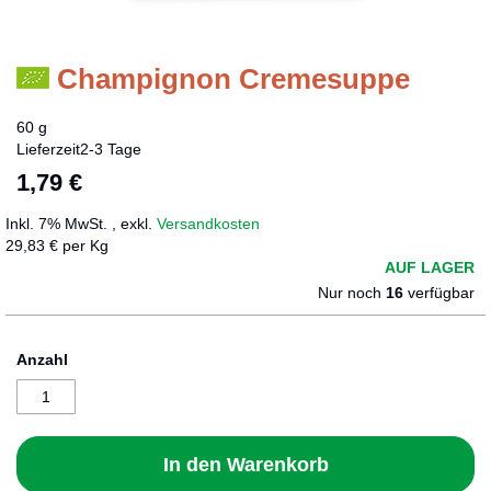
Champignon Cremesuppe
Zum
Anfang
der
60 g
Bildergalerie
Lieferzeit
2-3 Tage
springen
1,79 €
Inkl. 7% MwSt.
,
exkl.
Versandkosten
29,83 € per Kg
AUF LAGER
Nur noch
16
verfügbar
Anzahl
In den Warenkorb